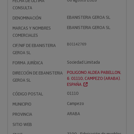
06 agosto 2026
FECHA DE ÚLTIMA
CONSULTA
EBANISTERIA GEROA SL
DENOMINACIÓN
EBANISTERIA GEROA SL
MARCAS Y NOMBRES
COMERCIALES
B01142769
CIF/NIF DE EBANISTERIA
GEROA SL
Sociedad Limitada
FORMA JURÍDICA
POLIGONO ALDEA PABELLON,
DIRECCIÓN DE EBANISTERIA
6. 01110, CAMPEZO (ARABA).
GEROA SL
ESPAÑA.
01110
CÓDIGO POSTAL
Campezo
MUNICIPIO
ARABA
PROVINCIA
SITIO WEB