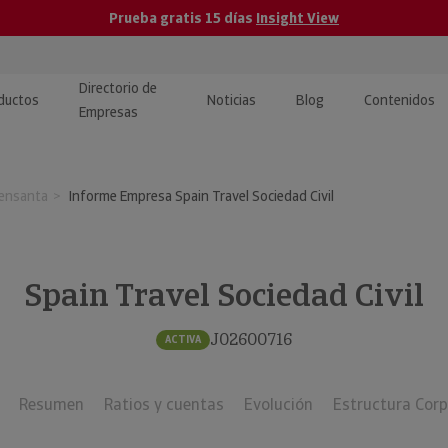
Prueba gratis 15 días
Insight View
Directorio de
ductos
Noticias
Blog
Contenidos
Empresas
caPro · Análisis de datos
eos: presentación de
ormación empresas
ensanta
Informe Empresa Spain Travel Sociedad Civil
ancieros
ducto y tutoriales
ormación Pública
 · Integración de Datos para
cionario Económico
M y ERP
Spain Travel Sociedad Civil
ormación Investigada
llect · Recuperación de
J02600716
ACTIVA
uda
Resumen
Ratios y cuentas
Evolución
Estructura Corp