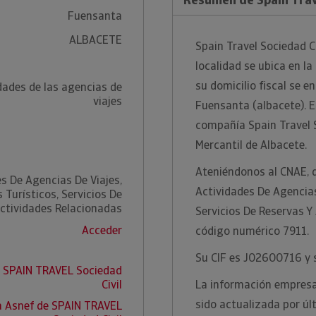
Fuensanta
ALBACETE
Spain Travel Sociedad C
localidad se ubica en l
su domicilio fiscal se e
dades de las agencias de
viajes
Fuensanta (albacete). E
compañía Spain Travel So
Mercantil de Albacete.
Ateniéndonos al CNAE, 
s De Agencias De Viajes,
Actividades De Agencias
 Turísticos, Servicios De
Actividades Relacionadas
Servicios De Reservas Y
Acceder
código numérico 7911.
Su CIF es J02600716 y s
e SPAIN TRAVEL Sociedad
Civil
La información empresar
sido actualizada por ú
a Asnef de SPAIN TRAVEL