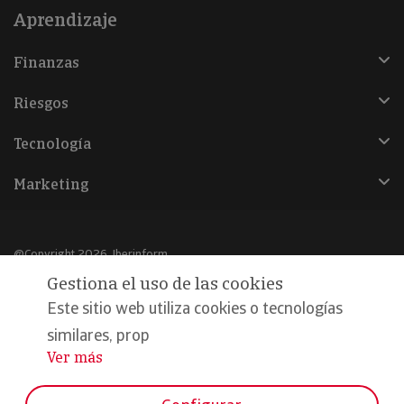
Aprendizaje
Finanzas
Riesgos
Tecnología
Marketing
@Copyright 2026, Iberinform
Gestiona el uso de las cookies
Aviso legal
Este sitio web utiliza cookies o tecnologías
Política de cookies
similares, prop
Ver más
...
Declaración de privacidad
Compromiso calidad y seguridad