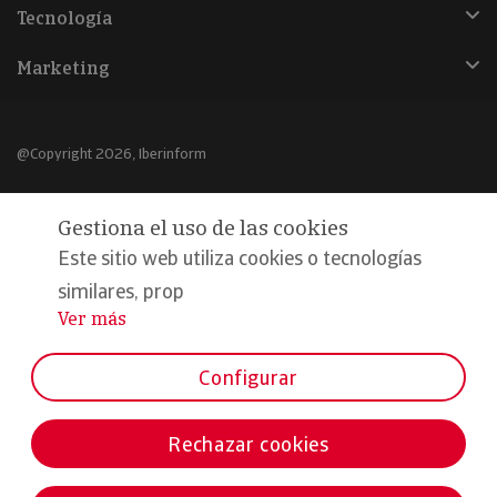
Tecnología
Marketing
@Copyright 2026, Iberinform
Aviso legal
Gestiona el uso de las cookies
Política de cookies
Este sitio web utiliza cookies o tecnologías
Declaración de privacidad
similares, prop
Ver más
...
Compromiso calidad y seguridad
Formamos parte de:
Configurar
Rechazar cookies