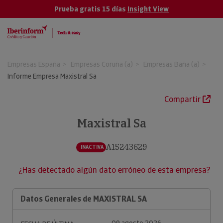
Prueba gratis 15 días
Insight View
Empresas España
Empresas Coruña (a)
Empresas Baña (a)
Informe Empresa Maxistral Sa
Compartir
Maxistral Sa
A15243629
INACTIVA
¿Has detectado algún dato erróneo de esta empresa?
Datos Generales de MAXISTRAL SA