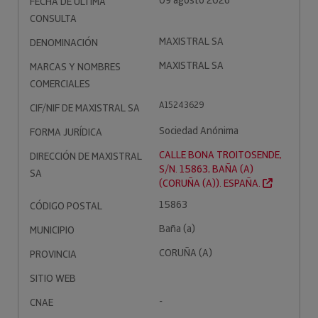
09 agosto 2026
FECHA DE ÚLTIMA
CONSULTA
MAXISTRAL SA
DENOMINACIÓN
MAXISTRAL SA
MARCAS Y NOMBRES
COMERCIALES
A15243629
CIF/NIF DE MAXISTRAL SA
Sociedad Anónima
FORMA JURÍDICA
CALLE BONA TROITOSENDE,
DIRECCIÓN DE MAXISTRAL
S/N. 15863, BAÑA (A)
SA
(CORUÑA (A)). ESPAÑA.
15863
CÓDIGO POSTAL
Baña (a)
MUNICIPIO
CORUÑA (A)
PROVINCIA
SITIO WEB
-
CNAE