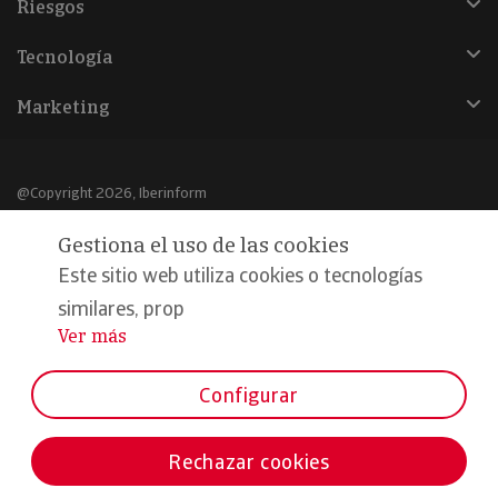
Riesgos
Tecnología
Marketing
@Copyright 2026, Iberinform
Gestiona el uso de las cookies
Aviso legal
Este sitio web utiliza cookies o tecnologías
Política de cookies
similares, prop
Declaración de privacidad
Ver más
...
Compromiso calidad y seguridad
Configurar
Formamos parte de:
Rechazar cookies