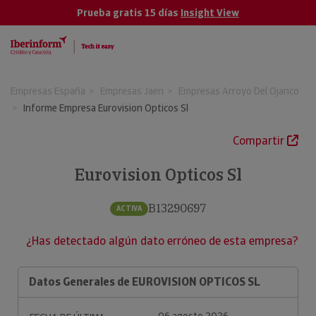
Prueba gratis 15 días
Insight View
Empresas España
Empresas Jaen
Empresas Arroyo Del Ojanco
Informe Empresa Eurovision Opticos Sl
Compartir
Eurovision Opticos Sl
B13290697
ACTIVA
¿Has detectado algún dato erróneo de esta empresa?
Datos Generales de EUROVISION OPTICOS SL