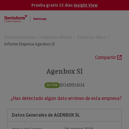
Prueba gratis 15 días
Insight View
Empresas España
Empresas Almeria
Empresas Albox
Informe Empresa Agenbox Sl
Compartir
Agenbox Sl
B04891404
ACTIVA
¿Has detectado algún dato erróneo de esta empresa?
Datos Generales de AGENBOX SL