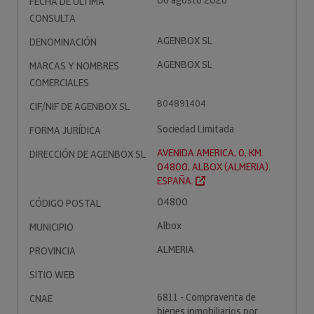
06 agosto 2026
FECHA DE ÚLTIMA
CONSULTA
AGENBOX SL
DENOMINACIÓN
AGENBOX SL
MARCAS Y NOMBRES
COMERCIALES
B04891404
CIF/NIF DE AGENBOX SL
Sociedad Limitada
FORMA JURÍDICA
AVENIDA AMERICA, 0, KM.
DIRECCIÓN DE AGENBOX SL
04800, ALBOX (ALMERIA).
ESPAÑA.
04800
CÓDIGO POSTAL
Albox
MUNICIPIO
ALMERIA
PROVINCIA
SITIO WEB
6811 - Compraventa de
CNAE
bienes inmobiliarios por