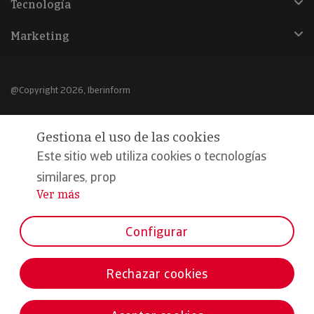
Tecnología
Marketing
@Copyright 2026, Iberinform
Aviso legal
Gestiona el uso de las cookies
Política de cookies
Este sitio web utiliza cookies o tecnologías
Declaración de privacidad
similares, prop
Ver más
...
Compromiso calidad y seguridad
Formamos parte de:
Configurar
Rechazar cookies