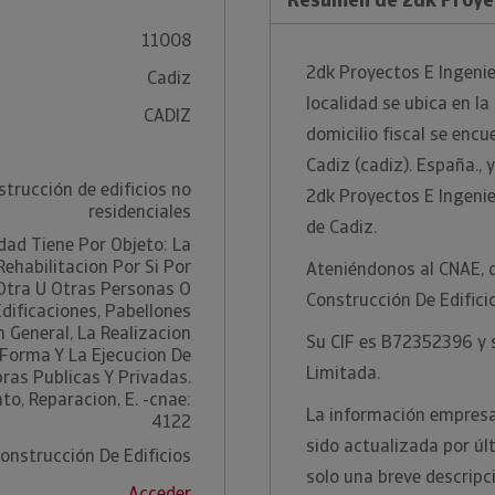
11008
2dk Proyectos E Ingenie
Cadiz
localidad se ubica en l
CADIZ
domicilio fiscal se encu
Cadiz (cadiz). España.,
trucción de edificios no
2dk Proyectos E Ingenier
residenciales
de Cadiz.
dad Tiene Por Objeto: La
ehabilitacion Por Si Por
Ateniéndonos al CNAE, 
Otra U Otras Personas O
Construcción De Edifici
dificaciones, Pabellones
n General, La Realizacion
Su CIF es B72352396 y s
 Forma Y La Ejecucion De
Limitada.
ras Publicas Y Privadas.
to, Reparacion, E. -cnae:
La información empresar
4122
sido actualizada por úl
onstrucción De Edificios
solo una breve descripc
Acceder