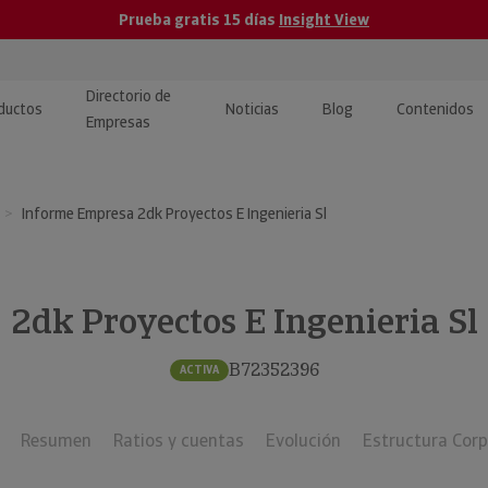
Prueba gratis 15 días
Insight View
Directorio de
ductos
Noticias
Blog
Contenidos
Empresas
caPro · Análisis de datos
eos: presentación de
ormación empresas
Informe Empresa 2dk Proyectos E Ingenieria Sl
ancieros
ducto y tutoriales
ormación Pública
 · Integración de Datos para
cionario Económico
M y ERP
2dk Proyectos E Ingenieria Sl
ormación Investigada
llect · Recuperación de
B72352396
ACTIVA
uda
Resumen
Ratios y cuentas
Evolución
Estructura Corp