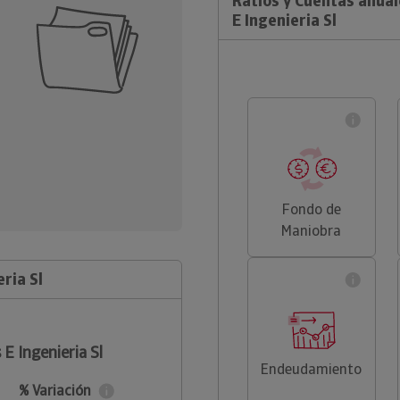
Ratios y Cuentas anua
E Ingenieria Sl
Fondo de
Maniobra
ria Sl
E Ingenieria Sl
Endeudamiento
% Variación