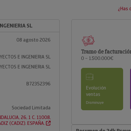
¿Has 
INGENIERIA SL
08 agosto 2026
Tramo de facturació
YECTOS E INGENIERIA SL
0 – 1.500.000€
YECTOS E INGENIERIA SL
B72352396
Evolución
ventas
Disminuye
Sociedad Limitada
DALUCIA, 26, 1 C. 11008,
ADIZ (CADIZ). ESPAÑA.
Resumen de 2dk Proyec