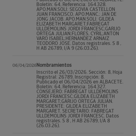
Boletín: 64, Referencia: 164.328.
APO.MAN.SOLI: SEGOVIA CASTELLON
JUAN FRANCISCO. APO.MANC.: JAN DE
JONG JACOB. APO.MAN.SOLI: GILDEA
ELIZABETH MARGARET;FABREGAT
ULLDEMOLINS JORDI FRANCESC;GARIJO
ORTEGA JULIAN;FLORES, CYRIL;ANTON
VARO ISABEL;HERNANDEZ ARNAIZ
TEODORO JOSE. Datos registrales. S 8 ,
H AB 26789, I/A 9 (26.03.26).
Nombramientos
06/04/2026
Inscrito el 26/03/2026. Sección: 8, Hoja
Registral: 26789, Inscripción: 8.
Publicado el 06/04/2026 en ALBACETE.
Boletín: 64, Referencia: 164.327.
CONSEJERO: FABREGAT ULLDEMOLINS
JORDI FRANCESC;GILDEA ELIZABETH
MARGARET;GARIJO ORTEGA JULIAN.
PRESIDENTE: GILDEA ELIZABETH
MARGARET. SECRETARIO: FABREGAT
ULLDEMOLINS JORDI FRANCESC. Datos
registrales. S 8 , H AB 26789, I/A 8
(26.03.26).