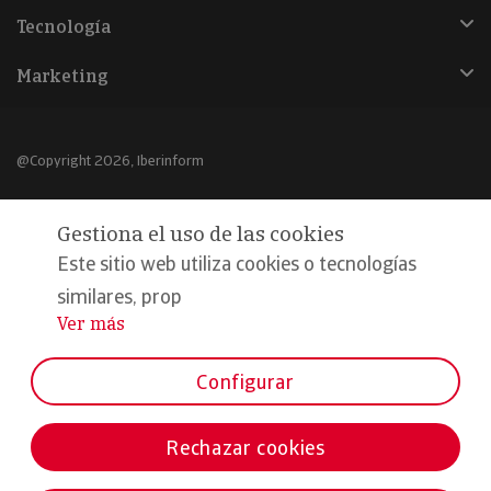
Tecnología
Marketing
@Copyright 2026, Iberinform
Aviso legal
Gestiona el uso de las cookies
Política de cookies
Este sitio web utiliza cookies o tecnologías
Declaración de privacidad
similares, prop
Ver más
...
Compromiso calidad y seguridad
Formamos parte de:
Configurar
Rechazar cookies