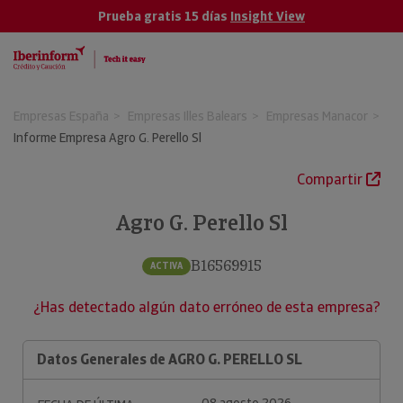
Prueba gratis 15 días
Insight View
Empresas España
Empresas Illes Balears
Empresas Manacor
Informe Empresa Agro G. Perello Sl
Compartir
Agro G. Perello Sl
B16569915
ACTIVA
¿Has detectado algún dato erróneo de esta empresa?
Datos Generales de AGRO G. PERELLO SL