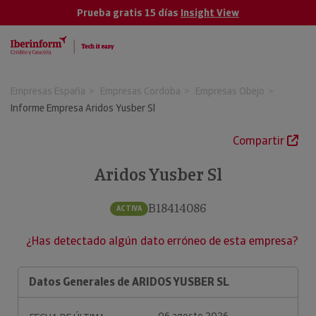
Prueba gratis 15 días
Insight View
Empresas España
Empresas Cordoba
Empresas Obejo
Informe Empresa Aridos Yusber Sl
Compartir
Aridos Yusber Sl
B18414086
ACTIVA
¿Has detectado algún dato erróneo de esta empresa?
Datos Generales de ARIDOS YUSBER SL