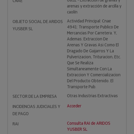
0812 - Extracción de gravas y
CNAE
arenas y extracción de arcilla y
caolín
Actividad Principal: Cnae
OBJETO SOCIAL DE ARIDOS
4941: Transporte Publico De
YUSBER SL
Mercancias Por Carretera. Y,
Ademas: Extraccion De
Arenas Y Gravas Asi Como El
Dragado De Guijarros Y La
Pulverizacion, Trituracion, Etc.
Que Se Realiza
Simultaneamente Con La
Extraccion Y Comercializacion
Del Producto Obtenido. El
Transporte Pub.
Otras Industrias Extractivas
SECTOR DE LA EMPRESA
Acceder
INCIDENCIAS JUDICIALES Y
DE PAGO
Consulta RAI de ARIDOS
RAI
YUSBER SL