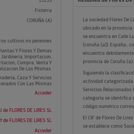
15155
Fisterra
La sociedad Flores De Li
CORUÑA (A)
ubicado en la provincia 
se encuentra en Calle Lu
ros cultivos no perennes
(coruña (a)). España., c
Plantas Y Flores Y Demas
encuentra debidamente i
 Jardineria. Importacion,
provincia de Coruña (a).
rtacion, Compra, Venta Y
lizacion De Las Mismas.
Siguiendo la clasificació
nadería, Caza Y Servicios
actividad categorizada
ionados Con Las Mismas
Servicios Relacionados
Acceder
categoría se identifica
código numérico corres
I de FLORES DE LIRES SL
El CIF de Flores De Lire
f de FLORES DE LIRES SL
se establece como Soci
Acceder