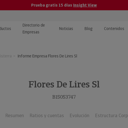
Prueba gratis 15 días
Insight View
Directorio de
ductos
Noticias
Blog
Contenidos
Empresas
caPro · Análisis de datos
eos: presentación de
ormación empresas
isterra
Informe Empresa Flores De Lires Sl
ancieros
ducto y tutoriales
ormación Pública
 · Integración de Datos para
cionario Económico
M y ERP
Flores De Lires Sl
ormación Investigada
llect · Recuperación de
B15053747
uda
Resumen
Ratios y cuentas
Evolución
Estructura Corp