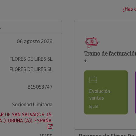
¿Has 
L
06 agosto 2026
Tramo de facturació
FLORES DE LIRES SL
€
FLORES DE LIRES SL
B15053747
Evolución
ventas
Sociedad Limitada
Igual
R DE SAN SALVADOR, 15.
A (CORUÑA (A)). ESPAÑA.
Resumen de Flores De L