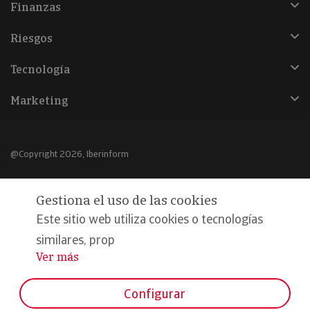
Finanzas
Riesgos
Tecnología
Marketing
@Copyright 2026, Iberinform
Aviso legal
Gestiona el uso de las cookies
Política de cookies
Este sitio web utiliza cookies o tecnologías
Declaración de privacidad
similares, prop
Ver más
...
Compromiso calidad y seguridad
Formamos parte de:
Configurar