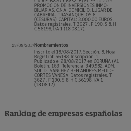
C.N.A.E. 6820 Y 6832. B) EL ESTUDIO Y
PROMOCION DE INVERSIONES INMO-
BILIARIAS. C.N.A. DOMICILIO: LUGAR DE
CABREIRA- TRASANQUELOS 6
(CESURAS). CAPITAL: 3.000,00 EUROS.
Datos registrales. T 3627 , F 190, S 8, H
C 56198, I/A 1 (18.08.17).
Nombramientos
28/08/2017
Inscrito el 18/08/2017. Sección: 8, Hoja
Registral: 56198, Inscripción: 1.
Publicado el 28/08/2017 en CORUÑA (A).
Boletín: 163, Referencia: 349.982. ADM.
SOLID.: SANCHEZ BEN ANDRES;MEIJIDE
CORTES VANESA. Datos registrales. T
3627 , F 190, S 8, H C 56198, I/A 1
(18.08.17).
Ranking de empresas españolas