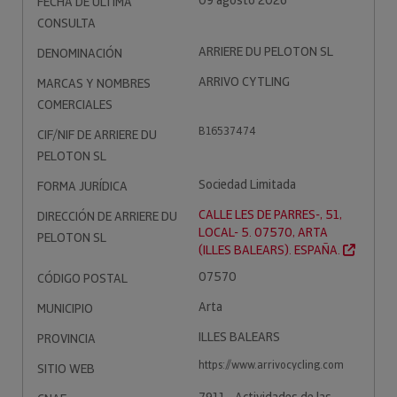
09 agosto 2026
FECHA DE ÚLTIMA
CONSULTA
ARRIERE DU PELOTON SL
DENOMINACIÓN
ARRIVO CYTLING
MARCAS Y NOMBRES
COMERCIALES
B16537474
CIF/NIF DE ARRIERE DU
PELOTON SL
Sociedad Limitada
FORMA JURÍDICA
CALLE LES DE PARRES-, 51,
DIRECCIÓN DE ARRIERE DU
LOCAL- 5. 07570, ARTA
PELOTON SL
(ILLES BALEARS). ESPAÑA.
07570
CÓDIGO POSTAL
Arta
MUNICIPIO
ILLES BALEARS
PROVINCIA
https://www.arrivocycling.com
SITIO WEB