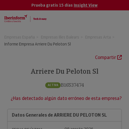
Prueba gratis 15 días
Insight View
Empresas España
Empresas Illes Balears
Empresas Arta
Informe Empresa Arriere Du Peloton Sl
Compartir
Arriere Du Peloton Sl
B16537474
ACTIVA
¿Has detectado algún dato erróneo de esta empresa?
Datos Generales de ARRIERE DU PELOTON SL