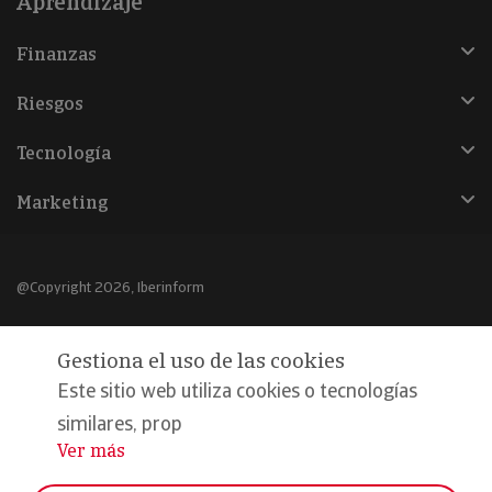
Aprendizaje
Finanzas
Riesgos
Tecnología
Marketing
@Copyright 2026, Iberinform
Aviso legal
Gestiona el uso de las cookies
Política de cookies
Este sitio web utiliza cookies o tecnologías
Declaración de privacidad
similares, prop
Ver más
...
Compromiso calidad y seguridad