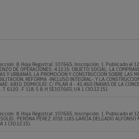
ección: 8, Hoja Registral: 107665, Inscripción: 1. Publicado el 
MIENZO DE OPERACIONES: 4.12.15. OBJETO SOCIAL: LA COMPRA
CAS Y URBANAS, LA PROMOCION Y CONSTRUCCION SOBRE LAS M
BILITACION, REFORMA -INCLUSO INTEGRAL-, Y LA CONSTRUCCI
AE: 6810. DOMICILIO: C/ PILAR 4 - 41.460 (NAVAS DE LA CONCE
 T 6120 , F 118, S 8, H SE107665, I/A 1 (30.12.15).
ección: 8, Hoja Registral: 107665, Inscripción: 1. Publicado el 
. SOLID.: PERONA PEREZ JOSE LUIS;GARCIA DELGADO ALFONSO MA
A 1 (30.12.15).