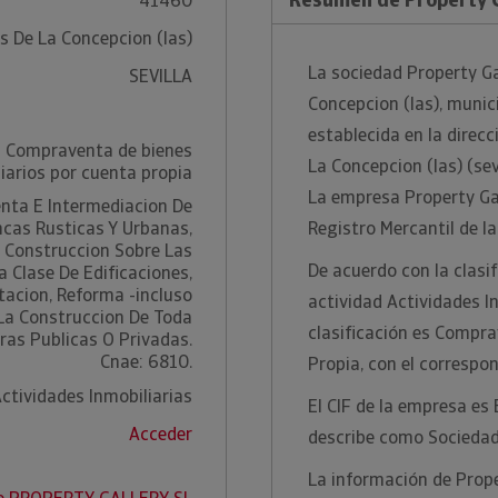
41460
s De La Concepcion (las)
La sociedad Property Ga
SEVILLA
Concepcion (las), munici
establecida en la direcc
- Compraventa de bienes
La Concepcion (las) (sev
iarios por cuenta propia
La empresa Property Gal
nta E Intermediacion De
ncas Rusticas Y Urbanas,
Registro Mercantil de la 
 Construccion Sobre Las
De acuerdo con la clasi
 Clase De Edificaciones,
tacion, Reforma -incluso
actividad Actividades I
Y La Construccion De Toda
clasificación es Compra
ras Publicas O Privadas.
Cnae: 6810.
Propia, con el correspo
ctividades Inmobiliarias
El CIF de la empresa es
Acceder
describe como Sociedad
La información de Proper