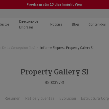
Prueba gratis 15 días
Insight View
Directorio de
ductos
Noticias
Blog
Contenidos
Empresas
caPro · Análisis de datos
eos: presentación de
ormación empresas
 De La Concepcion (las)
Informe Empresa Property Gallery Sl
ancieros
ducto y tutoriales
ormación Pública
 · Integración de Datos para
cionario Económico
M y ERP
Property Gallery Sl
ormación Investigada
llect · Recuperación de
B90237751
uda
Resumen
Ratios y cuentas
Evolución
Estructura Corp