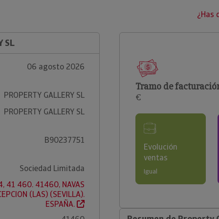
¿Has 
Y SL
06 agosto 2026
Tramo de facturació
PROPERTY GALLERY SL
€
PROPERTY GALLERY SL
B90237751
Evolución
ventas
Sociedad Limitada
Igual
4, 41 460. 41460, NAVAS
EPCION (LAS) (SEVILLA).
ESPAÑA.
Resumen de Property G