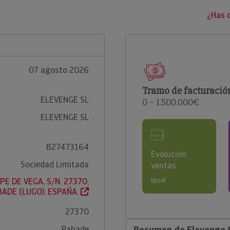
¿Has 
07 agosto 2026
Tramo de facturació
ELEVENGE SL
0 – 1.500.000€
ELEVENGE SL
B27473164
Evolución
Sociedad Limitada
ventas
Igual
PE DE VEGA, S/N. 27370,
ADE (LUGO). ESPAÑA.
27370
Rabade
Resumen de Elevenge 