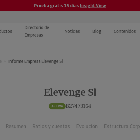
Prueba gratis 15 días
Insight View
Directorio de
ductos
Noticias
Blog
Contenidos
Empresas
caPro · Análisis de datos
eos: presentación de
ormación empresas
e
Informe Empresa Elevenge Sl
ancieros
ducto y tutoriales
ormación Pública
 · Integración de Datos para
cionario Económico
M y ERP
Elevenge Sl
ormación Investigada
llect · Recuperación de
B27473164
ACTIVA
uda
Resumen
Ratios y cuentas
Evolución
Estructura Corp