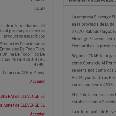
LUGO
La empresa Elevenge Sl
en la provincia de Lugo.
es de intermediarios del
io al por mayor de otros
27370, Rabade (lugo). E
productos específicos
Elevenge Sl se encuentr
 Productos Relacionados
Mercantil de la provinci
Embalajes De Todo Tipo,
 Online De Todo Tipo De
Según el CNAE, la organi
. -cnae 4618, 4690, 4791,
como Comercio Al Por M
4799-
se identifica como Acti
Comercio Al Por Mayor
Por Mayor De Otros Pro
Acceder
correspondiente 4618.
El CIF de la empresa es
ulta RAI de ELEVENGE SL
establece como Socieda
ta Asnef de ELEVENGE SL
La información de Eleve
Acceder