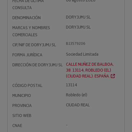
06 agosto 2026
FECHA DE ÚLTIMA
CONSULTA
DORY3JMJ SL
DENOMINACIÓN
DORY3JMJ SL
MARCAS Y NOMBRES
COMERCIALES
B13579206
CIF/NIF DE DORY3JMJ SL
Sociedad Limitada
FORMA JURÍDICA
CALLE NUÑEZ DE BALBOA,
DIRECCIÓN DE DORY3JMJ SL
38. 13114, ROBLEDO (EL)
(CIUDAD REAL). ESPAÑA.
13114
CÓDIGO POSTAL
Robledo (el)
MUNICIPIO
CIUDAD REAL
PROVINCIA
SITIO WEB
-
CNAE