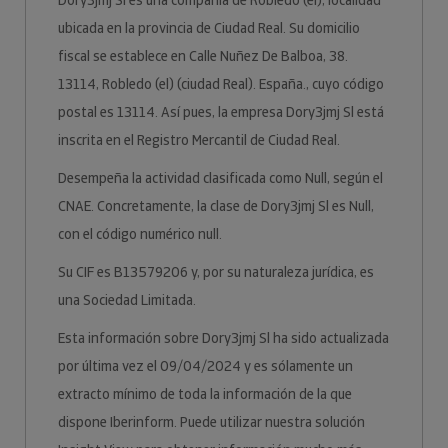
Dory3jmj Sl es una compañía de Robledo (el), localidad
ubicada en la provincia de Ciudad Real. Su domicilio
fiscal se establece en Calle Nuñez De Balboa, 38.
13114, Robledo (el) (ciudad Real). España., cuyo código
postal es 13114. Así pues, la empresa Dory3jmj Sl está
inscrita en el Registro Mercantil de Ciudad Real.
Desempeña la actividad clasificada como Null, según el
CNAE. Concretamente, la clase de Dory3jmj Sl es Null,
con el código numérico null.
Su CIF es B13579206 y, por su naturaleza jurídica, es
una Sociedad Limitada.
Esta información sobre Dory3jmj Sl ha sido actualizada
por última vez el 09/04/2024 y es sólamente un
extracto mínimo de toda la información de la que
dispone Iberinform. Puede utilizar nuestra solución