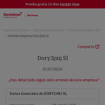
Prueba gratis 15 días
Insight View
Empresas España
Empresas Ciudad Real
Empresas Robledo (el)
Informe Empresa Dory3jmj Sl
Compartir
Dory3jmj Sl
B13579206
¿Has detectado algún dato erróneo de esta empresa?
Datos Generales de DORY3JMJ SL