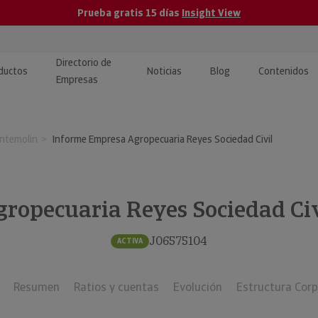
Prueba gratis 15 días
Insight View
Directorio de
ductos
Noticias
Blog
Contenidos
Empresas
caPro · Análisis de datos
eos: presentación de
ormación empresas
ntemolin
Informe Empresa Agropecuaria Reyes Sociedad Civil
ancieros
ducto y tutoriales
ormación Pública
 · Integración de Datos para
cionario Económico
M y ERP
gropecuaria Reyes Sociedad Civ
ormación Investigada
llect · Recuperación de
J06575104
ACTIVA
uda
Resumen
Ratios y cuentas
Evolución
Estructura Corp