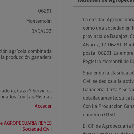
06291
La entidad Agropecuaria
Montemolin
como una sociedad en M
BADAJOZ
provincia de Badajoz. C
Alvarez, 17. 06291, Mon
ción agrícola combinada
postal 06291. La empres
 la producción ganadera
Registro Mercantil de B
Siguiendo la clasificac
Civil se dedica a la act
Ganadería, Caza Y Serv
nadería, Caza Y Servicios
ionados Con Las Mismas
detalladamente, su cat
Acceder
Con La Producción Gana
numérico 0150.
 de AGROPECUARIA REYES
El CIF de Agropecuaria 
Sociedad Civil