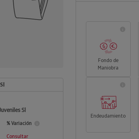
Fondo de
Maniobra
Sl
uveniles Sl
Endeudamiento
% Variación
Consultar