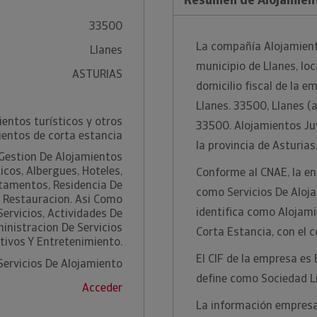
33500
La compañía Alojamiento
Llanes
municipio de Llanes, loc
ASTURIAS
domicilio fiscal de la e
Llanes. 33500, Llanes (a
entos turísticos y otros
33500. Alojamientos Juve
ientos de corta estancia
la provincia de Asturias
 Gestion De Alojamientos
icos, Albergues, Hoteles,
Conforme al CNAE, la ent
tamentos, Residencia De
como Servicios De Aloja
 Restauracion. Asi Como
identifica como Alojami
Servicios, Actividades De
inistracion De Servicios
Corta Estancia, con el 
tivos Y Entretenimiento.
El CIF de la empresa es
Servicios De Alojamiento
define como Sociedad L
Acceder
La información empresar