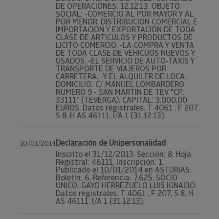
DE OPERACIONES: 12.12.13. OBJETO
SOCIAL: -COMERCIO AL POR MAYOR Y AL
POR MENOR, DISTRIBUCION COMERCIAL E
IMPORTACION Y EXPORTACION DE TODA
CLASE DE ARTICULOS Y PRODUCTOS DE
LICITO COMERCIO. -LA COMPRA Y VENTA
DE TODA CLASE DE VEHICUOS NUEVOS Y
USADOS. -EL SERVICIO DE AUTO-TAXIS Y
TRANSPORTE DE VIAJEROS POR
CARRETERA. -Y EL ALQUILER DE LOCA.
DOMICILIO: C/ MANUEL LOMBARDERO
NUMERO 9 - SAN MARTIN DE TEV "CP:
33111" (TEVERGA). CAPITAL: 3.000,00
EUROS. Datos registrales. T 4061 , F 207,
S 8, H AS 46111, I/A 1 (31.12.13).
Declaración de Unipersonalidad
10/01/2014
Inscrito el 31/12/2013. Sección: 8, Hoja
Registral: 46111, Inscripción: 1.
Publicado el 10/01/2014 en ASTURIAS.
Boletín: 6, Referencia: 7.625. SOCIO
UNICO: GAYO HERREZUELO LUIS IGNACIO.
Datos registrales. T 4061 , F 207, S 8, H
AS 46111, I/A 1 (31.12.13).