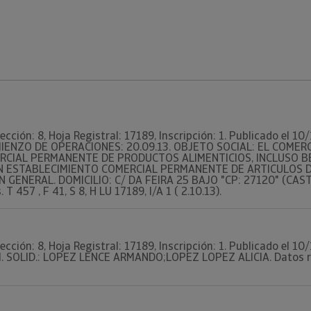
ección: 8, Hoja Registral: 17189, Inscripción: 1. Publicado el 1
OMIENZO DE OPERACIONES: 20.09.13. OBJETO SOCIAL: EL COME
CIAL PERMANENTE DE PRODUCTOS ALIMENTICIOS, INCLUSO BE
N ESTABLECIMIENTO COMERCIAL PERMANENTE DE ARTICULOS D
GENERAL. DOMICILIO: C/ DA FEIRA 25 BAJO "CP: 27120" (CAST
T 457 , F 41, S 8, H LU 17189, I/A 1 ( 2.10.13).
ección: 8, Hoja Registral: 17189, Inscripción: 1. Publicado el 1
. SOLID.: LOPEZ LENCE ARMANDO;LOPEZ LOPEZ ALICIA. Datos regi