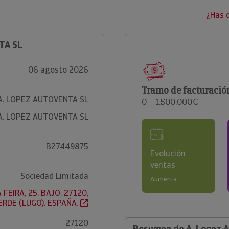
¿Has 
TA SL
06 agosto 2026
Tramo de facturació
A. LOPEZ AUTOVENTA SL
0 – 1.500.000€
A. LOPEZ AUTOVENTA SL
B27449875
Evolución
ventas
Sociedad Limitada
Aumenta
 FEIRA, 25, BAJO. 27120,
RDE (LUGO). ESPAÑA.
27120
Resumen de A. Lopez A