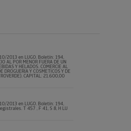
0/10/2013 en LUGO. Boletín: 194,
RCIO AL POR MENOR FUERA DE UN
BIDAS Y HELADOS. COMERCIE AL
E DROGUERIA Y COSMETICOS Y DE
ROVERDE). CAPITAL: 21.600,00
0/10/2013 en LUGO. Boletín: 194,
strales. T 457 , F 41, S 8, H LU