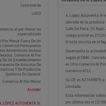
Castroverde
LUGO
A. Lopez Autoventa Sl e
ubicada en la provincia 
Calle Da Feira, 25, Bajo
comercio al por menor no
especializado
código postal es 27120.
Al Por Menor Fuera De Un
Sl está inscrita en el R
o Comercial Permanente
os Alimenticios, Incluso
Desempeña la actividad
Helados. Comercie Al Por
según el CNAE. Concreta
a De Un Establecimiento
es Otro Comercio Al Por
manente De Articulos De
smeticos Y De Productos
numérico 4712.
Quimicos En General.
Su CIF es B27449875 y, 
Comercio Al Por Menor
Limitada.
Acceder
Esta información sobre 
por última vez el 13/0
 A. LOPEZ AUTOVENTA SL