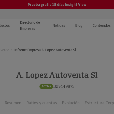
Prueba gratis 15 días
Insight View
Directorio de
ductos
Noticias
Blog
Contenidos
Empresas
caPro · Análisis de datos
eos: presentación de
ormación empresas
overde
Informe Empresa A. Lopez Autoventa Sl
ancieros
ducto y tutoriales
ormación Pública
 · Integración de Datos para
cionario Económico
M y ERP
A. Lopez Autoventa Sl
ormación Investigada
llect · Recuperación de
B27449875
ACTIVA
uda
Resumen
Ratios y cuentas
Evolución
Estructura Corp