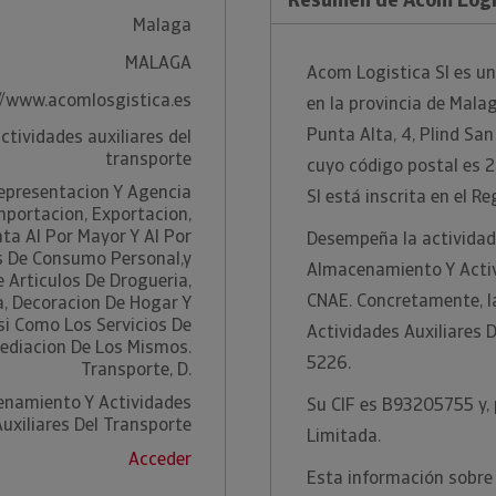
Malaga
MALAGA
Acom Logistica Sl es u
//www.acomlosgistica.es
en la provincia de Malag
Punta Alta, 4, Plind Sa
ctividades auxiliares del
transporte
cuyo código postal es 
Representacion Y Agencia
Sl está inscrita en el R
mportacion, Exportacion,
a Al Por Mayor Y Al Por
Desempeña la actividad
s De Consumo Personal,y
Almacenamiento Y Activi
 Articulos De Drogueria,
CNAE. Concretamente, la
, Decoracion De Hogar Y
si Como Los Servicios De
Actividades Auxiliares 
ediacion De Los Mismos.
5226.
Transporte, D.
enamiento Y Actividades
Su CIF es B93205755 y, 
Auxiliares Del Transporte
Limitada.
Acceder
Esta información sobre 