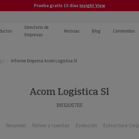
Prueba gratis 15 días
Insight View
Directorio de
ductos
Noticias
Blog
Contenidos
Empresas
caPro · Análisis de datos
eos: presentación de
ormación empresas
aga
Informe Empresa Acom Logistica Sl
ancieros
ducto y tutoriales
ormación Pública
 · Integración de Datos para
cionario Económico
M y ERP
Acom Logistica Sl
ormación Investigada
llect · Recuperación de
B93205755
uda
Resumen
Ratios y cuentas
Evolución
Estructura Corp