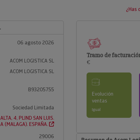
¿Has 
L
06 agosto 2026
Tramo de facturació
ACOM LOGISTICA SL
€
ACOM LOGISTICA SL
B93205755
Evolución
ventas
Sociedad Limitada
Igual
LTA, 4, PLIND SAN LUIS.
A (MALAGA). ESPAÑA.
29006
Resumen de Acom Logis