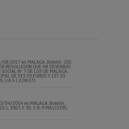
 16/08/2017 en MALAGA. Boletín: 155,
 POR RESOLUCION QUE HA DEVENIDO
 SOCIAL Nº 7 DE LOS DE MALAGA,
IPAL DE 913 59 EUROS Y 137 03
 I/A 5 ( 2.08.17).
l 03/04/2014 en MALAGA. Boletín:
, L 3967, F 95, S 8, H MA115395,