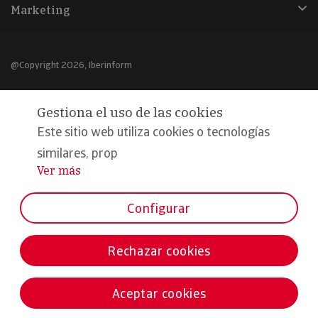
Marketing
@Copyright 2026, Iberinform
Aviso legal
Gestiona el uso de las cookies
Política de cookies
Este sitio web utiliza cookies o tecnologías
Declaración de privacidad
similares, prop
Ver más
...
Compromiso calidad y seguridad
Formamos parte de:
Configurar
Rechazar cookies
Aceptar cookies