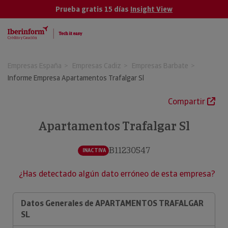
Prueba gratis 15 días
Insight View
Empresas España
Empresas Cadiz
Empresas Barbate
Informe Empresa Apartamentos Trafalgar Sl
Compartir
Apartamentos Trafalgar Sl
B11230547
INACTIVA
¿Has detectado algún dato erróneo de esta empresa?
Datos Generales de APARTAMENTOS TRAFALGAR
SL