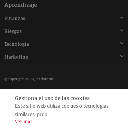
Aprendizaje
Finanzas
Riesgos
Tecnología
Marketing
@Copyright 2026, Iberinform
Aviso legal
Gestiona el uso de las cookies
Política de cookies
Este sitio web utiliza cookies o tecnologías
Declaración de privacidad
similares, prop
Ver más
...
Compromiso calidad y seguridad