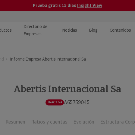
Prueba gratis 15 días
Insight View
Directorio de
ductos
Noticias
Blog
Contenidos
Empresas
caPro · Análisis de datos
eos: presentación de
ormación empresas
id
Informe Empresa Abertis Internacional Sa
ancieros
ducto y tutoriales
ormación Pública
 · Integración de Datos para
cionario Económico
M y ERP
Abertis Internacional Sa
ormación Investigada
llect · Recuperación de
A65759045
INACTIVA
uda
Resumen
Ratios y cuentas
Evolución
Estructura Corp