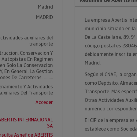
Madrid
MADRID
La empresa Abertis Inte
municipio situado en la
De La Castellana, 89, 9ª
ctividades auxiliares del
transporte
código postal es 28046.
truccion, Conservacion Y
debidamente inscrita en 
e Autopistas En Regimen
Madrid.
ien Solo La Conservacion
Y, En General, La Gestion
Según el CNAE, la organi
es De Carreteras. ..........
como Depósito, Almacen
enamiento Y Actividades
Transporte. Más específ
Auxiliares Del Transporte
Otras Actividades Auxil
Acceder
numérico correspondien
 ABERTIS INTERNACIONAL
El CIF de la empresa es
SA
establece como Socied
nsulta Asnef de ABERTIS