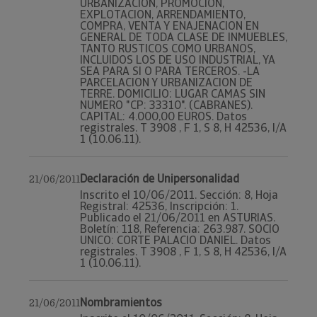
URBANIZACION, PROMOCION,
EXPLOTACION, ARRENDAMIENTO,
COMPRA, VENTA Y ENAJENACION EN
GENERAL DE TODA CLASE DE INMUEBLES,
TANTO RUSTICOS COMO URBANOS,
INCLUIDOS LOS DE USO INDUSTRIAL, YA
SEA PARA SI O PARA TERCEROS. -LA
PARCELACION Y URBANIZACION DE
TERRE. DOMICILIO: LUGAR CAMAS SIN
NUMERO "CP: 33310". (CABRANES).
CAPITAL: 4.000,00 EUROS. Datos
registrales. T 3908 , F 1, S 8, H 42536, I/A
1 (10.06.11).
Declaración de Unipersonalidad
21/06/2011
Inscrito el 10/06/2011. Sección: 8, Hoja
Registral: 42536, Inscripción: 1.
Publicado el 21/06/2011 en ASTURIAS.
Boletín: 118, Referencia: 263.987. SOCIO
UNICO: CORTE PALACIO DANIEL. Datos
registrales. T 3908 , F 1, S 8, H 42536, I/A
1 (10.06.11).
Nombramientos
21/06/2011