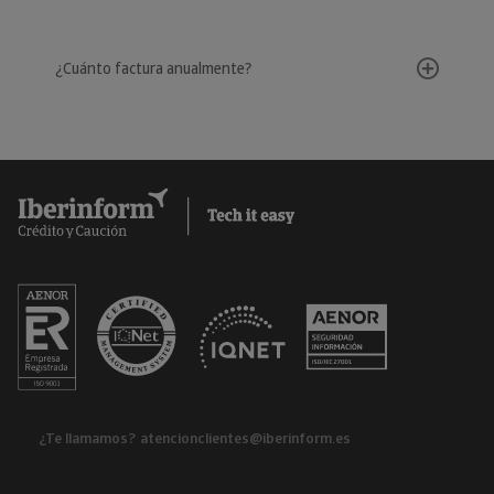
¿Cuánto factura anualmente?
¿Te llamamos?
atencionclientes@iberinform.es