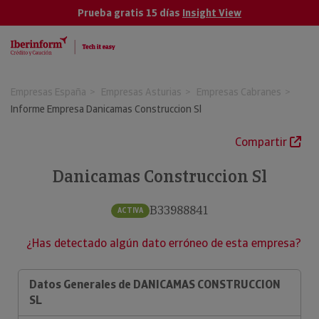
Prueba gratis 15 días
Insight View
Empresas España
Empresas Asturias
Empresas Cabranes
Informe Empresa Danicamas Construccion Sl
Compartir
Danicamas Construccion Sl
B33988841
ACTIVA
¿Has detectado algún dato erróneo de esta empresa?
Datos Generales de DANICAMAS CONSTRUCCION
SL