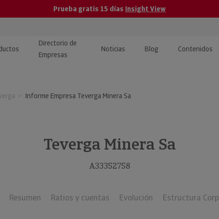
Prueba gratis 15 días
Insight View
Directorio de
ductos
Noticias
Blog
Contenidos
Empresas
caPro · Análisis de datos
eos: presentación de
ormación empresas
verga
Informe Empresa Teverga Minera Sa
ancieros
ducto y tutoriales
ormación Pública
 · Integración de Datos para
cionario Económico
M y ERP
Teverga Minera Sa
ormación Investigada
llect · Recuperación de
A33352758
uda
Resumen
Ratios y cuentas
Evolución
Estructura Corp