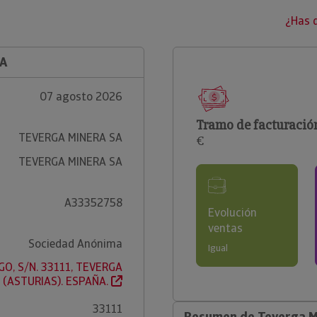
¿Has 
SA
07 agosto 2026
Tramo de facturació
TEVERGA MINERA SA
€
TEVERGA MINERA SA
A33352758
Evolución
ventas
Sociedad Anónima
Igual
O, S/N. 33111, TEVERGA
(ASTURIAS). ESPAÑA.
33111
Resumen de Teverga M