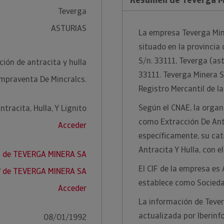
Teverga
ASTURIAS
La empresa Teverga Min
situado en la provincia 
S/n. 33111, Teverga (ast
ción de antracita y hulla
33111. Teverga Minera S
mpraventa De Mincralcs.
Registro Mercantil de la
Según el CNAE, la organi
tracita, Hulla, Y Lignito
como Extracción De Antr
Acceder
específicamente, su cat
Antracita Y Hulla, con 
I de TEVERGA MINERA SA
El CIF de la empresa es
f de TEVERGA MINERA SA
establece como Socied
Acceder
La información de Tever
actualizada por Iberinf
08/01/1992