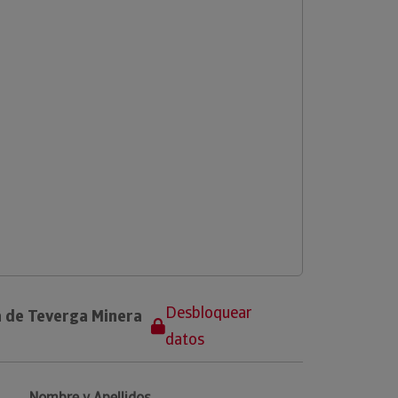
Desbloquear
a de Teverga Minera
datos
Nombre y Apellidos