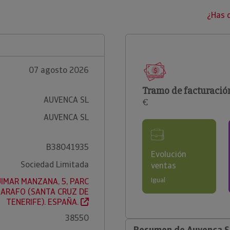
¿Has 
07 agosto 2026
Tramo de facturació
AUVENCA SL
€
AUVENCA SL
B38041935
Evolución
Sociedad Limitada
ventas
Igual
UIMAR MANZANA, 5, PARC
, ARAFO (SANTA CRUZ DE
TENERIFE). ESPAÑA.
38550
Resumen de Auvenca S