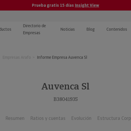
Prueba gratis 15 días
Insight View
Directorio de
ductos
Noticias
Blog
Contenidos
Empresas
caPro · Análisis de datos
eos: presentación de
ormación empresas
Empresas Arafo
Informe Empresa Auvenca Sl
ancieros
ducto y tutoriales
ormación Pública
 · Integración de Datos para
cionario Económico
M y ERP
Auvenca Sl
ormación Investigada
llect · Recuperación de
B38041935
uda
Resumen
Ratios y cuentas
Evolución
Estructura Corp