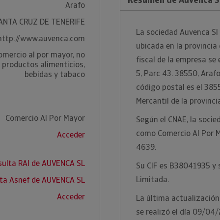
Arafo
ANTA CRUZ DE TENERIFE
La sociedad Auvenca Sl 
http://www.auvenca.com
ubicada en la provincia 
omercio al por mayor, no
fiscal de la empresa se
e productos alimenticios,
5, Parc 43. 38550, Arafo
bebidas y tabaco
código postal es el 3855
Mercantil de la provinci
Comercio Al Por Mayor
Según el CNAE, la socie
como Comercio Al Por M
Acceder
4639.
sulta RAI de AUVENCA SL
Su CIF es B38041935 y s
Limitada.
ta Asnef de AUVENCA SL
Acceder
La última actualización
se realizó el día 09/04