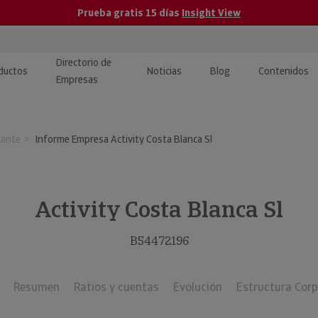
Prueba gratis 15 días
Insight View
Directorio de
ductos
Noticias
Blog
Contenidos
Empresas
caPro · Análisis de datos
eos: presentación de
ormación empresas
cante
Informe Empresa Activity Costa Blanca Sl
ancieros
ducto y tutoriales
ormación Pública
 · Integración de Datos para
cionario Económico
M y ERP
Activity Costa Blanca Sl
ormación Investigada
llect · Recuperación de
B54472196
uda
Resumen
Ratios y cuentas
Evolución
Estructura Corp