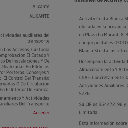
Alicante
ALICANTE
Activity Costa Blanca S
ubicada en la provincia 
en Plaza Lo Morant, 8, B
ctividades auxiliares del
transporte
código postal es 03010.
En Los Accesos, Custodia
Blanca Sl está inscrita 
omprobacion El Estado Y
o De Instalaciones Y De
Desempeña la actividad
, Realizadas En Edificios
Almacenamiento Y Activi
Por Porteros, Conserjes Y
CNAE. Concretamente, la
 El Control Del Transito
rvadas O De Circulacion
Actividades Auxiliares 
En El Interior De Fabrica.
5226.
enamiento Y Actividades
Auxiliares Del Transporte
Su CIF es B54472196 y, 
Limitada.
Acceder
Esta información sobre 