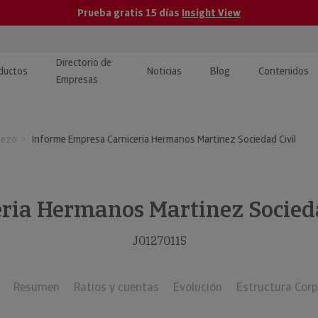
Prueba gratis 15 días
Insight View
Directorio de
ductos
Noticias
Blog
Contenidos
Empresas
caPro · Análisis de datos
eos: presentación de
ormación empresas
pezo
Informe Empresa Carniceria Hermanos Martinez Sociedad Civil
ancieros
ducto y tutoriales
ormación Pública
 · Integración de Datos para
cionario Económico
M y ERP
ria Hermanos Martinez Socied
ormación Investigada
llect · Recuperación de
J01270115
uda
Resumen
Ratios y cuentas
Evolución
Estructura Corp