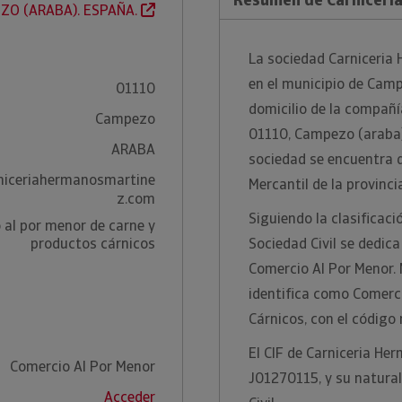
ZO (ARABA). ESPAÑA.
La sociedad Carniceria 
en el municipio de Camp
01110
domicilio de la compañía
Campezo
01110, Campezo (araba).
ARABA
sociedad se encuentra d
niceriahermanosmartine
Mercantil de la provinci
z.com
Siguiendo la clasificac
 al por menor de carne y
productos cárnicos
Sociedad Civil se dedic
Comercio Al Por Menor. 
identifica como Comerc
Cárnicos, con el código
El CIF de Carniceria He
Comercio Al Por Menor
J01270115, y su natural
Acceder