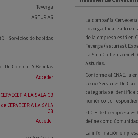
Teverga
ASTURIAS
La compañía Cerveceria 
Teverga, localizado en la
de la empresa está en C
0 - Servicios de bebidas
Teverga (asturias). Espa
La Sala Cb figura en el 
Asturias.
ios De Comidas Y Bebidas
Conforme al CNAE, la ent
Acceder
como Servicios De Comi
categoría se identifica
e CERVECERIA LA SALA CB
numérico correspondien
f de CERVECERIA LA SALA
CB
El CIF de la empresa es
Acceder
define como Comunidad
La información empresar