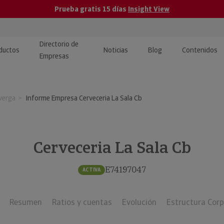
Prueba gratis 15 días
Insight View
Directorio de
ductos
Noticias
Blog
Contenidos
Empresas
caPro · Análisis de datos
eos: presentación de
ormación empresas
verga
Informe Empresa Cerveceria La Sala Cb
ancieros
ducto y tutoriales
ormación Pública
 · Integración de Datos para
cionario Económico
M y ERP
Cerveceria La Sala Cb
ormación Investigada
llect · Recuperación de
E74197047
ACTIVA
uda
Resumen
Ratios y cuentas
Evolución
Estructura Corp