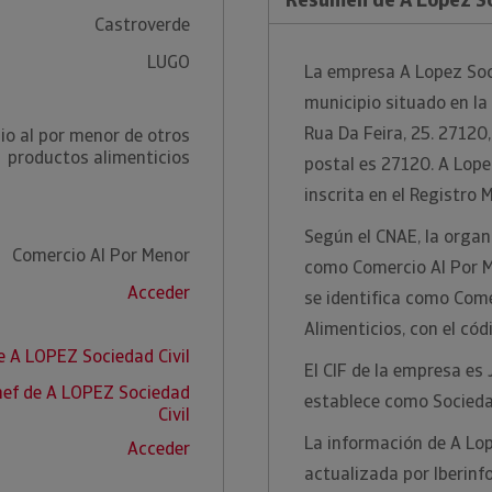
Castroverde
LUGO
La empresa A Lopez Soci
municipio situado en la 
Rua Da Feira, 25. 27120
io al por menor de otros
productos alimenticios
postal es 27120. A Lop
inscrita en el Registro 
Según el CNAE, la organi
Comercio Al Por Menor
como Comercio Al Por M
Acceder
se identifica como Com
Alimenticios, con el có
e A LOPEZ Sociedad Civil
El CIF de la empresa es
nef de A LOPEZ Sociedad
establece como Sociedad
Civil
La información de A Lop
Acceder
actualizada por Iberinf