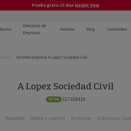
Prueba gratis 15 días
Insight View
Directorio de
ductos
Noticias
Blog
Contenidos
Empresas
caPro · Análisis de datos
eos: presentación de
ormación empresas
overde
Informe Empresa A Lopez Sociedad Civil
ancieros
ducto y tutoriales
ormación Pública
 · Integración de Datos para
cionario Económico
M y ERP
A Lopez Sociedad Civil
ormación Investigada
llect · Recuperación de
J27328418
ACTIVA
uda
Resumen
Ratios y cuentas
Evolución
Estructura Corp