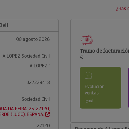
¿Has 
ivil
08 agosto 2026
Tramo de facturació
A LOPEZ Sociedad Civil
€
A LOPEZ '
J27328418
Evolución
ventas
Sociedad Civil
Igual
UA DA FEIRA, 25. 27120,
RDE (LUGO). ESPAÑA.
27120
Resumen de A Lopez So