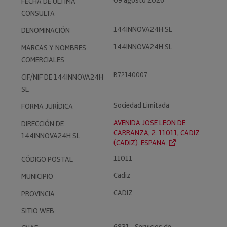
09 agosto 2026
FECHA DE ÚLTIMA
CONSULTA
144INNOVA24H SL
DENOMINACIÓN
144INNOVA24H SL
MARCAS Y NOMBRES
COMERCIALES
B72140007
CIF/NIF DE 144INNOVA24H
SL
Sociedad Limitada
FORMA JURÍDICA
AVENIDA JOSE LEON DE
DIRECCIÓN DE
CARRANZA, 2. 11011, CADIZ
144INNOVA24H SL
(CADIZ). ESPAÑA.
11011
CÓDIGO POSTAL
Cadiz
MUNICIPIO
CADIZ
PROVINCIA
SITIO WEB