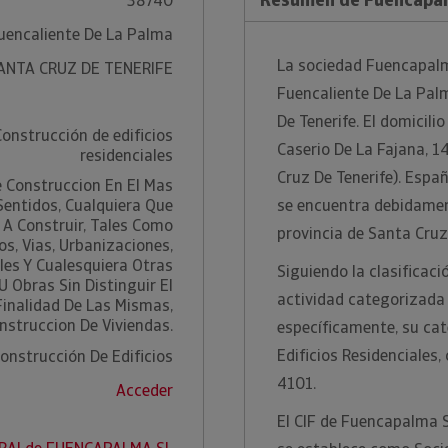
38740
uencaliente De La Palma
La sociedad Fuencapalma
ANTA CRUZ DE TENERIFE
Fuencaliente De La Palm
De Tenerife. El domicili
Construcción de edificios
Caserio De La Fajana, 1
residenciales
Cruz De Tenerife). Espa
e Construccion En El Mas
Sentidos, Cualquiera Que
se encuentra debidament
 A Construir, Tales Como
provincia de Santa Cruz
os, Vias, Urbanizaciones,
les Y Cualesquiera Otras
Siguiendo la clasificac
 Obras Sin Distinguir El
actividad categorizada
Finalidad De Las Mismas,
onstruccion De Viviendas.
específicamente, su cat
Edificios Residenciales
onstrucción De Edificios
4101.
Acceder
El CIF de Fuencapalma S