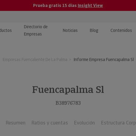
Prueba gratis 15 días
Insight View
Directorio de
ductos
Noticias
Blog
Contenidos
Empresas
caPro · Análisis de datos
eos: presentación de
ormación empresas
Empresas Fuencaliente De La Palma
Informe Empresa Fuencapalma Sl
ancieros
ducto y tutoriales
ormación Pública
 · Integración de Datos para
cionario Económico
M y ERP
Fuencapalma Sl
ormación Investigada
llect · Recuperación de
B38976783
uda
Resumen
Ratios y cuentas
Evolución
Estructura Corp