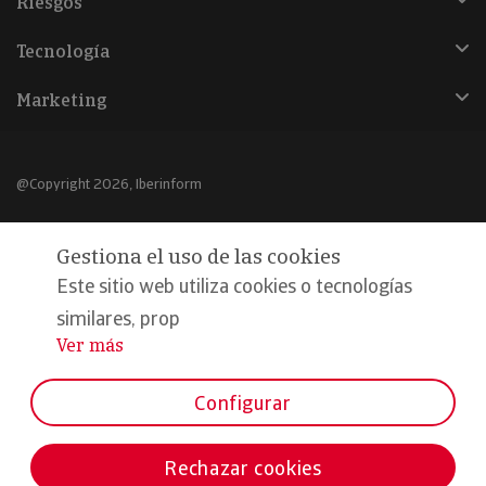
Riesgos
Tecnología
Marketing
@Copyright 2026, Iberinform
Aviso legal
Gestiona el uso de las cookies
Política de cookies
Este sitio web utiliza cookies o tecnologías
Declaración de privacidad
similares, prop
Ver más
...
Compromiso calidad y seguridad
Formamos parte de:
Configurar
Rechazar cookies