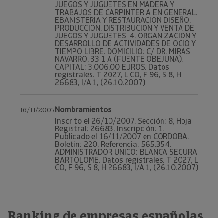
JUEGOS Y JUGUETES EN MADERA Y
TRABAJOS DE CARPINTERIA EN GENERAL.
EBANISTERIA Y RESTAURACION DISEÑO,
PRODUCCION, DISTRIBUCION Y VENTA DE
JUEGOS Y JUGUETES. 4. ORGANIZACION Y
DESARROLLO DE ACTIVIDADES DE OCIO Y
TIEMPO LIBRE. DOMICILIO: C/ DR. MIRAS
NAVARRO, 33 1 A (FUENTE OBEJUNA).
CAPITAL: 3.006,00 EUROS. Datos
registrales. T 2027, L CO, F 96, S 8, H
26683, I/A 1, (26.10.2007)
Nombramientos
16/11/2007
Inscrito el 26/10/2007. Sección: 8, Hoja
Registral: 26683, Inscripción: 1.
Publicado el 16/11/2007 en CORDOBA.
Boletín: 220, Referencia: 565.354.
ADMINISTRADOR UNICO: BLANCA SEGURA
BARTOLOME. Datos registrales. T 2027, L
CO, F 96, S 8, H 26683, I/A 1, (26.10.2007)
Ranking de empresas españolas