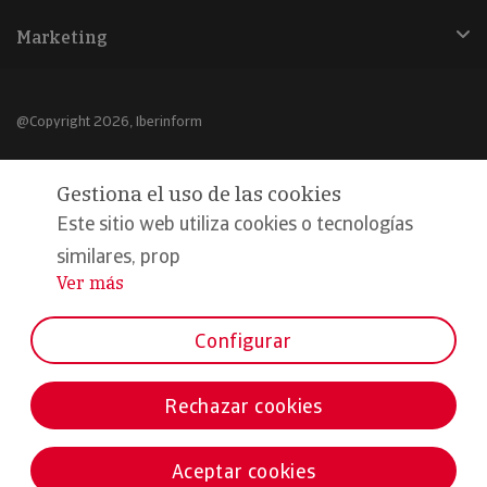
Marketing
@Copyright 2026, Iberinform
Aviso legal
Gestiona el uso de las cookies
Política de cookies
Este sitio web utiliza cookies o tecnologías
Declaración de privacidad
similares, prop
Ver más
...
Compromiso calidad y seguridad
Formamos parte de:
Configurar
Rechazar cookies
Aceptar cookies