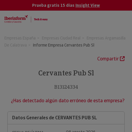
Prueba gratis 15 días
Insight View
Empresas España
Empresas Ciudad Real
Empresas Argamasilla
De Calatrava
Informe Empresa Cervantes Pub Sl
Compartir
Cervantes Pub Sl
B13124334
¿Has detectado algún dato erróneo de esta empresa?
Datos Generales de CERVANTES PUB SL