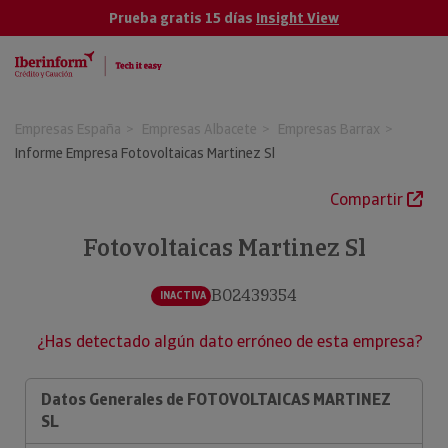
Prueba gratis 15 días
Insight View
Empresas España
Empresas Albacete
Empresas Barrax
Informe Empresa Fotovoltaicas Martinez Sl
Compartir
Fotovoltaicas Martinez Sl
B02439354
INACTIVA
¿Has detectado algún dato erróneo de esta empresa?
Datos Generales de FOTOVOLTAICAS MARTINEZ
SL