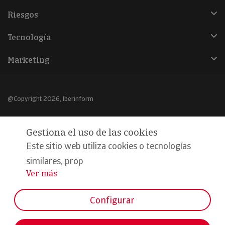
Riesgos
Tecnología
Marketing
@Copyright 2026, Iberinform
Aviso legal
Gestiona el uso de las cookies
Política de cookies
Este sitio web utiliza cookies o tecnologías
Declaración de privacidad
similares, prop
Ver más
...
Compromiso calidad y seguridad
Formamos parte de:
Configurar