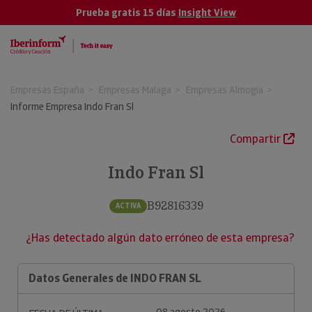
Prueba gratis 15 días
Insight View
Empresas España
Empresas Malaga
Empresas Almogia
Informe Empresa Indo Fran Sl
Compartir
Indo Fran Sl
B92816339
ACTIVA
¿Has detectado algún dato erróneo de esta empresa?
Datos Generales de INDO FRAN SL