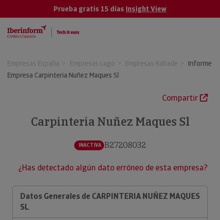
Prueba gratis 15 días
Insight View
Empresas España
Empresas Lugo
Empresas Rabade
Informe
Empresa Carpinteria Nuñez Maques Sl
Compartir
Carpinteria Nuñez Maques Sl
B27208032
INACTIVA
¿Has detectado algún dato erróneo de esta empresa?
Datos Generales de CARPINTERIA NUÑEZ MAQUES
SL