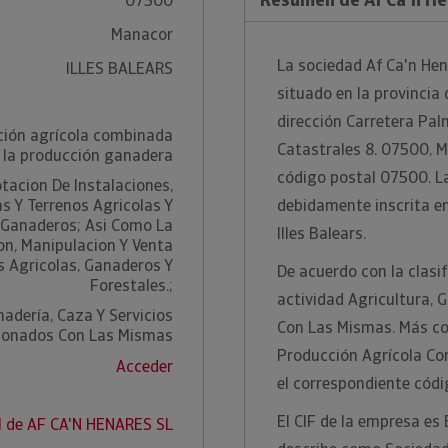
07500
Manacor
La sociedad Af Ca'n Hen
ILLES BALEARS
situado en la provincia 
dirección Carretera Pal
ción agrícola combinada
Catastrales 8. 07500, Ma
 la producción ganadera
código postal 07500. L
tacion De Instalaciones,
as Y Terrenos Agricolas Y
debidamente inscrita en 
Ganaderos; Asi Como La
Illes Balears.
n, Manipulacion Y Venta
 Agricolas, Ganaderos Y
De acuerdo con la clasi
Forestales.;
actividad Agricultura, 
nadería, Caza Y Servicios
Con Las Mismas. Más co
ionados Con Las Mismas
Producción Agrícola Co
Acceder
el correspondiente cód
El CIF de la empresa es
I de AF CA'N HENARES SL