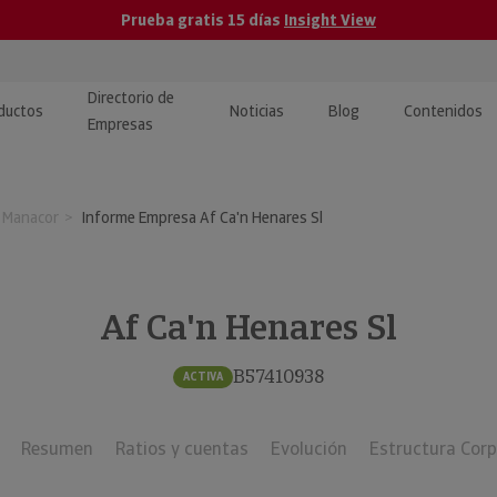
Prueba gratis 15 días
Insight View
Directorio de
ductos
Noticias
Blog
Contenidos
Empresas
caPro · Análisis de datos
eos: presentación de
ormación empresas
 Manacor
Informe Empresa Af Ca'n Henares Sl
ancieros
ducto y tutoriales
ormación Pública
 · Integración de Datos para
cionario Económico
M y ERP
Af Ca'n Henares Sl
ormación Investigada
llect · Recuperación de
B57410938
ACTIVA
uda
Resumen
Ratios y cuentas
Evolución
Estructura Corp