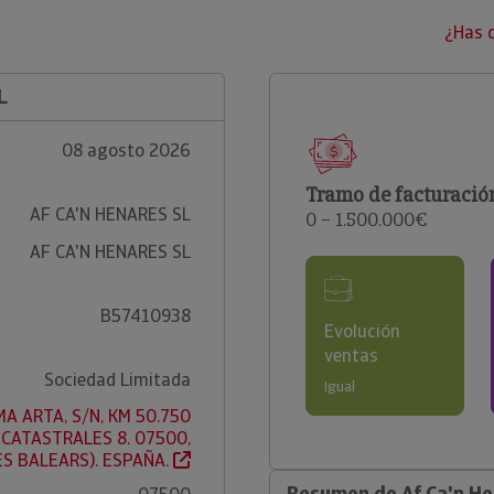
¿Has 
L
08 agosto 2026
Tramo de facturació
AF CA'N HENARES SL
0 – 1.500.000€
AF CA'N HENARES SL
B57410938
Evolución
ventas
Sociedad Limitada
Igual
A ARTA, S/N, KM 50.750
 CATASTRALES 8. 07500,
ES BALEARS). ESPAÑA.
Resumen de Af Ca'n He