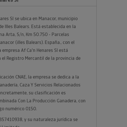
ares Sl se ubica en Manacor, municipio
de Illes Balears. Está establecida en la
ma Arta, S/n, Km 50.750 - Parcelas
nacor (illes Balears). España., con el
a empresa Af Ca'n Henares Sl está
el Registro Mercantil de la provincia de
ficación CNAE, la empresa se dedica a la
Ganadería, Caza Y Servicios Relacionados
ncretamente, su clasificación es
mbinada Con La Producción Ganadera, con
igo numérico 0150.
 B57410938, y su naturaleza jurídica se