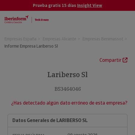
Prueba gratis 15 días
Insight View
Empresas España
Empresas Alicante
Empresas Benimassot
Informe Empresa Lariberso Sl
Compartir
Lariberso Sl
B53464046
¿Has detectado algún dato erróneo de esta empresa?
Datos Generales de LARIBERSO SL