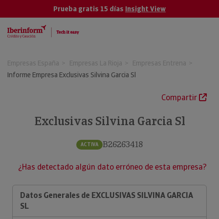
Prueba gratis 15 días
Insight View
Empresas España
Empresas La Rioja
Empresas Entrena
Informe Empresa Exclusivas Silvina Garcia Sl
Compartir
Exclusivas Silvina Garcia Sl
B26263418
ACTIVA
¿Has detectado algún dato erróneo de esta empresa?
Datos Generales de EXCLUSIVAS SILVINA GARCIA
SL