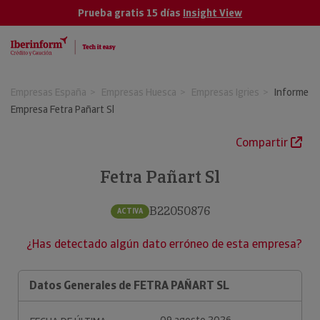
Prueba gratis 15 días
Insight View
Empresas España
Empresas Huesca
Empresas Igries
Informe
Empresa Fetra Pañart Sl
Compartir
Fetra Pañart Sl
B22050876
ACTIVA
¿Has detectado algún dato erróneo de esta empresa?
Datos Generales de FETRA PAÑART SL