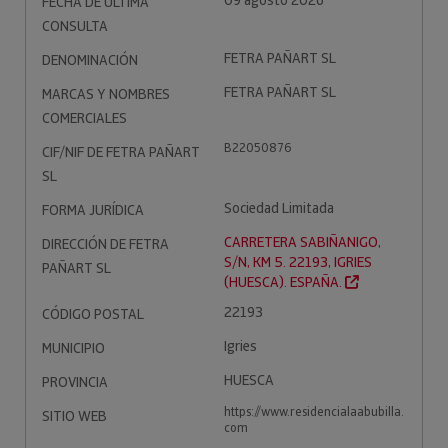
09 agosto 2026
FECHA DE ÚLTIMA
CONSULTA
FETRA PAÑART SL
DENOMINACIÓN
FETRA PAÑART SL
MARCAS Y NOMBRES
COMERCIALES
B22050876
CIF/NIF DE FETRA PAÑART
SL
Sociedad Limitada
FORMA JURÍDICA
CARRETERA SABIÑANIGO,
DIRECCIÓN DE FETRA
S/N, KM 5. 22193, IGRIES
PAÑART SL
(HUESCA). ESPAÑA.
22193
CÓDIGO POSTAL
Igries
MUNICIPIO
HUESCA
PROVINCIA
https://www.residencialaabubilla.
SITIO WEB
com