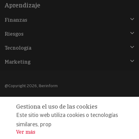
Aprendizaje
Finanzas
Riesgos
Tecnología
Marketing
@Copyright 2026, Iberinform
Aviso legal
Gestiona el uso de las cookies
Política de cookies
Este sitio web utiliza cookies o tecnologías
Declaración de privacidad
similares, prop
Ver más
...
Compromiso calidad y seguridad