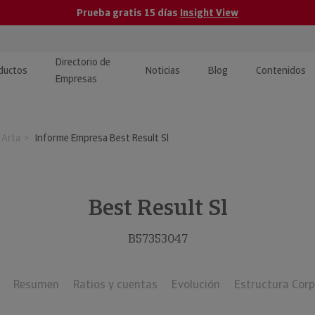
Prueba gratis 15 días
Insight View
Directorio de
ductos
Noticias
Blog
Contenidos
Empresas
caPro · Análisis de datos
eos: presentación de
ormación empresas
 Arta
Informe Empresa Best Result Sl
ancieros
ducto y tutoriales
ormación Pública
 · Integración de Datos para
cionario Económico
M y ERP
Best Result Sl
ormación Investigada
llect · Recuperación de
B57353047
uda
Resumen
Ratios y cuentas
Evolución
Estructura Corp