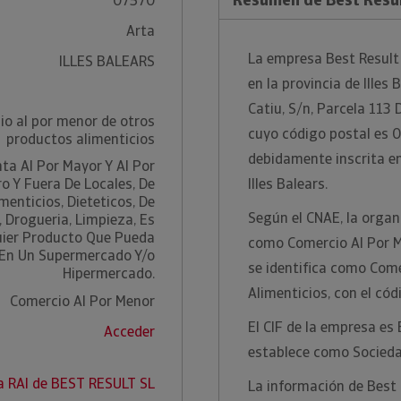
07570
Arta
La empresa Best Result 
ILLES BALEARS
en la provincia de Illes 
Catiu, S/n, Parcela 113 D
io al por menor de otros
cuyo código postal es 0
productos alimenticios
debidamente inscrita en 
ta Al Por Mayor Y Al Por
o Y Fuera De Locales, De
Illes Balears.
menticios, Dieteticos, De
Según el CNAE, la organi
 Drogueria, Limpieza, Es
quier Producto Que Pueda
como Comercio Al Por M
En Un Supermercado Y/o
se identifica como Com
Hipermercado.
Alimenticios, con el có
Comercio Al Por Menor
El CIF de la empresa es
Acceder
establece como Socieda
a RAI de BEST RESULT SL
La información de Best 