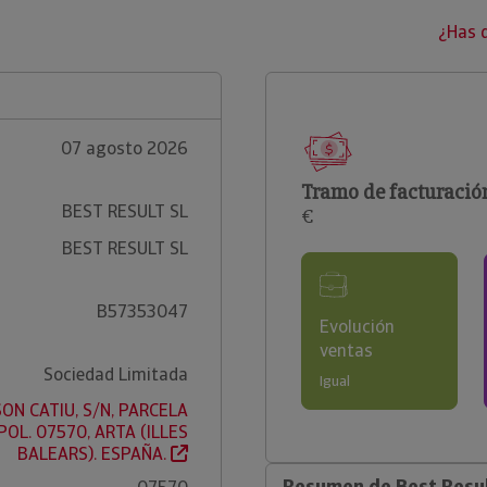
¿Has 
07 agosto 2026
Tramo de facturació
BEST RESULT SL
€
BEST RESULT SL
B57353047
Evolución
ventas
Sociedad Limitada
Igual
SON CATIU, S/N, PARCELA
POL. 07570, ARTA (ILLES
BALEARS). ESPAÑA.
Resumen de Best Resul