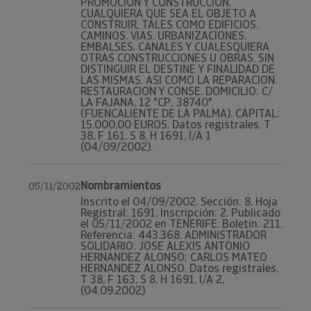
PROMOCION Y CONSTRUCCION.
CUALQUIERA QUE SEA EL OBJETO A
CONSTRUIR, TALES COMO EDIFICIOS.
CAMINOS. VIAS. URBANIZACIONES.
EMBALSES. CANALES Y CUALESQUIERA
OTRAS CONSTRUCCIONES U OBRAS, SIN
DISTINGUIR EL DESTINE Y FINALIDAD DE
LAS MISMAS. ASI COMO LA REPARACION.
RESTAURACION Y CONSE. DOMICILIO: C/
LA FAJANA, 12 "CP: 38740"
(FUENCALIENTE DE LA PALMA). CAPITAL:
15.000,00 EUROS. Datos registrales. T
38, F 161, S 8, H 1691, I/A 1
(04/09/2002).
Nombramientos
05/11/2002
Inscrito el 04/09/2002. Sección: 8, Hoja
Registral: 1691, Inscripción: 2. Publicado
el 05/11/2002 en TENERIFE. Boletín: 211,
Referencia: 443.368. ADMINISTRADOR
SOLIDARIO: JOSE ALEXIS ANTONIO
HERNANDEZ ALONSO; CARLOS MATEO
HERNANDEZ ALONSO. Datos registrales.
T 38, F 163, S 8, H 1691, I/A 2,
(04.09.2002)