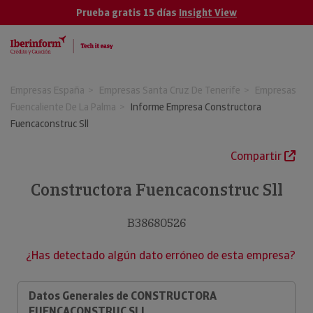
Prueba gratis 15 días
Insight View
Empresas España
Empresas Santa Cruz De Tenerife
Empresas
Fuencaliente De La Palma
Informe Empresa Constructora
Fuencaconstruc Sll
Compartir
Constructora Fuencaconstruc Sll
B38680526
¿Has detectado algún dato erróneo de esta empresa?
Datos Generales de CONSTRUCTORA
FUENCACONSTRUC SLL