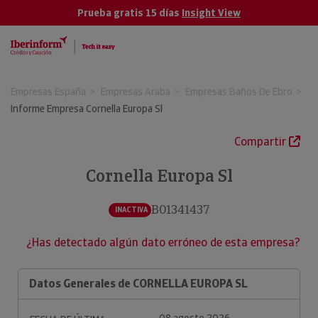
Prueba gratis 15 días
Insight View
Empresas España
Empresas Araba
Empresas Baños De Ebro
Informe Empresa Cornella Europa Sl
Compartir
Cornella Europa Sl
B01341437
INACTIVA
¿Has detectado algún dato erróneo de esta empresa?
Datos Generales de CORNELLA EUROPA SL