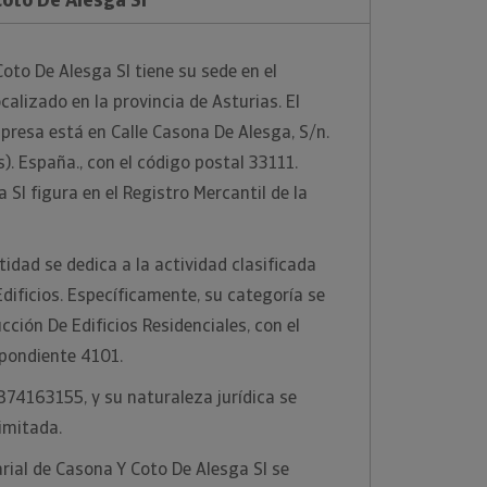
to De Alesga Sl tiene su sede en el
calizado en la provincia de Asturias. El
mpresa está en Calle Casona De Alesga, S/n.
). España., con el código postal 33111.
Sl figura en el Registro Mercantil de la
idad se dedica a la actividad clasificada
ificios. Específicamente, su categoría se
ción De Edificios Residenciales, con el
pondiente 4101.
 B74163155, y su naturaleza jurídica se
imitada.
ial de Casona Y Coto De Alesga Sl se