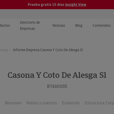
Prueba gratis 15 días
Insight View
Directorio de
ductos
Noticias
Blog
Contenidos
Empresas
caPro · Análisis de datos
eos: presentación de
ormación empresas
verga
Informe Empresa Casona Y Coto De Alesga Sl
ancieros
ducto y tutoriales
ormación Pública
 · Integración de Datos para
cionario Económico
M y ERP
Casona Y Coto De Alesga Sl
ormación Investigada
llect · Recuperación de
B74163155
uda
Resumen
Ratios y cuentas
Evolución
Estructura Corp