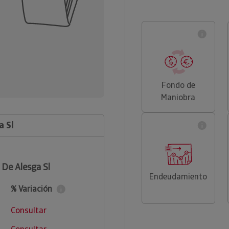
Fondo de
Maniobra
a Sl
 De Alesga Sl
Endeudamiento
% Variación
Consultar