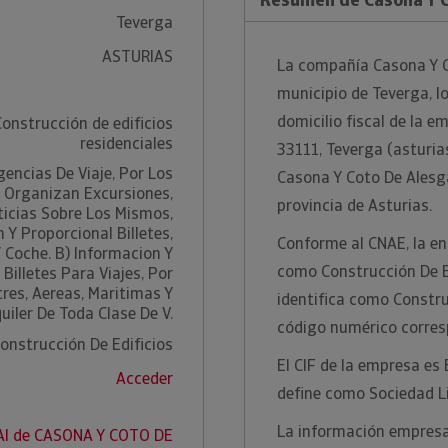
Teverga
ASTURIAS
La compañía Casona Y Co
municipio de Teverga, lo
domicilio fiscal de la e
Construcción de edificios
residenciales
33111, Teverga (asturias
gencias De Viaje, Por Los
Casona Y Coto De Alesga 
 Organizan Excursiones,
provincia de Asturias.
ticias Sobre Los Mismos,
 Y Proporcional Billetes,
Conforme al CNAE, la ent
 Coche. B) Informacion Y
como Construcción De Ed
Billetes Para Viajes, Por
tres, Aereas, Maritimas Y
identifica como Construc
quiler De Toda Clase De V.
código numérico corres
onstrucción De Edificios
El CIF de la empresa es
Acceder
define como Sociedad L
La información empresar
AI de CASONA Y COTO DE