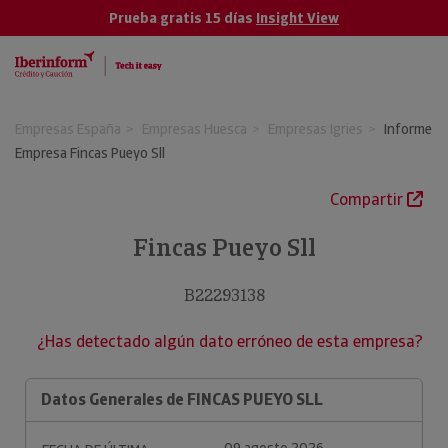
Prueba gratis 15 días
Insight View
Empresas España
Empresas Huesca
Empresas Igries
Informe
Empresa Fincas Pueyo Sll
Compartir
Fincas Pueyo Sll
B22293138
¿Has detectado algún dato erróneo de esta empresa?
Datos Generales de FINCAS PUEYO SLL