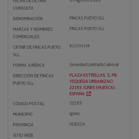
09 agosto 2026
FECHA DE ÚLTIMA
CONSULTA
FINCAS PUEYO SLL
DENOMINACIÓN
FINCAS PUEYO SLL
MARCAS Y NOMBRES
COMERCIALES
B22293138
CIF/NIF DE FINCAS PUEYO
SLL
Sociedad Limitada Laboral
FORMA JURÍDICA
PLAZA ESTRELLAS, 5, PB
DIRECCIÓN DE FINCAS
YEQUEDA URBANIZACI.
PUEYO SLL
22193, IGRIES (HUESCA).
ESPAÑA.
22193
CÓDIGO POSTAL
Igries
MUNICIPIO
HUESCA
PROVINCIA
SITIO WEB