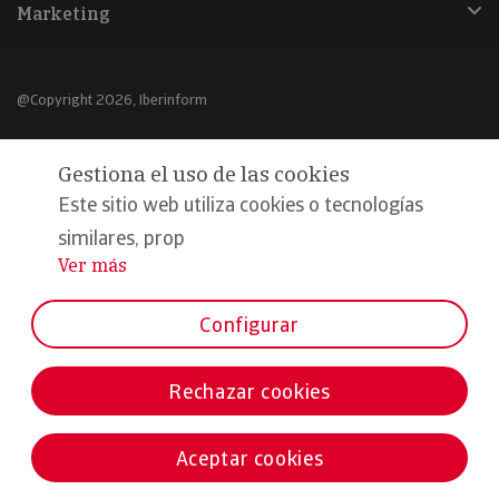
Marketing
@Copyright 2026, Iberinform
Aviso legal
Gestiona el uso de las cookies
Política de cookies
Este sitio web utiliza cookies o tecnologías
Declaración de privacidad
similares, prop
Ver más
...
Compromiso calidad y seguridad
Formamos parte de:
Configurar
Rechazar cookies
Aceptar cookies